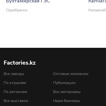
Бухтамирская ГЭС
Капчаг
Серебрянск
Капшагай
Factories.kz
Все заводы
Оптовые компании
По отраслям
Публикации
По регионам
Все материалы
Все выставки
Наши баннеры