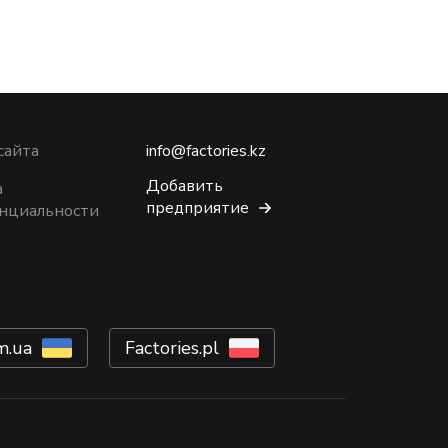
сайта
info@factories.kz
Добавить
а
предприятие
нциальности
m.ua
Factories.pl