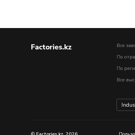
Factories.kz
Все зав
По отра
По рег
Все выс
Indus
© Factories.kz, 2026
Пользо