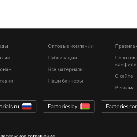
оды
Оптовые компании
Правила 
слям
Публикации
Политик
конфиде
ионам
Все материалы
О сайте
тавки
Наши баннеры
Реклама
trials.ru
Factories.by
Factories.co
вательское соглашение