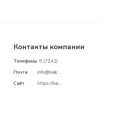
Контакты компании
Телефоны
8 (7242) 55-11-40
Почта
info@baiken-u.kazatomprom.kz
Сайт
https://baiken-u.kazatomprom.kz