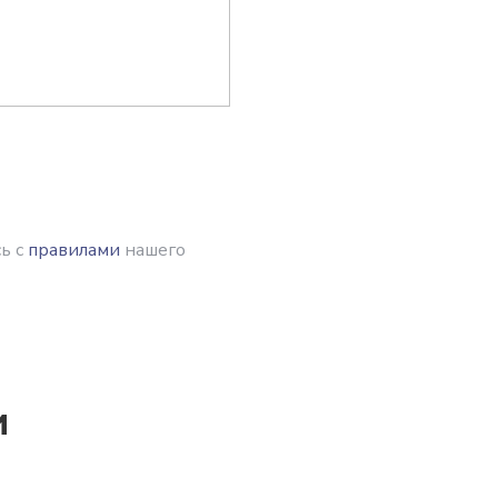
ь с
правилами
нашего
и