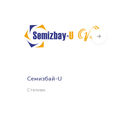
Next
Семизбай-U
Зареч
Степняк
Шымке