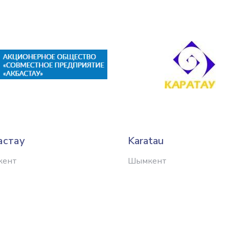
астау
Karatau
кент
Шымкент