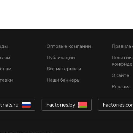
оды
Оптовые компании
Правила 
слям
Публикации
Политик
конфиде
ионам
Все материалы
О сайте
тавки
Наши баннеры
Реклама
trials.ru
Factories.by
Factories.co