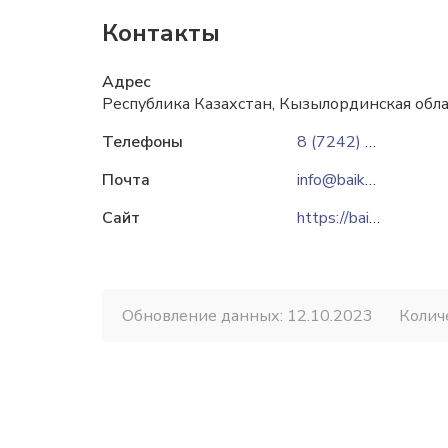
Контакты
Адрес
Республика Казахстан, Кызылординская облас
Телефоны
8 (7242) 55-11-40
Почта
info@baiken-u.kazatomprom.kz
Сайт
https://baiken-u.kazatomprom.kz
Обновление данных: 12.10.2023
Колич