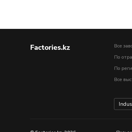
Factories.kz
Все зав
По отра
По рег
Все выс
Indus