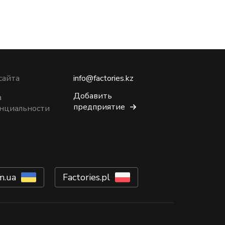
сайта
info@factories.kz
Добавить
а
предприятие
нциальности
m.ua
Factories.pl