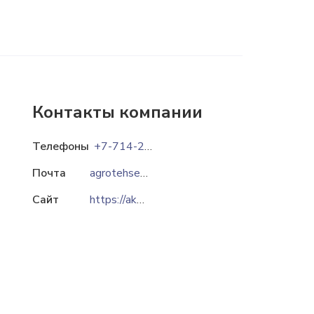
Контакты компании
Телефоны
+7-714-256-63-34
Почта
agrotehservis2012@mail.ru
Сайт
https://akom.kz