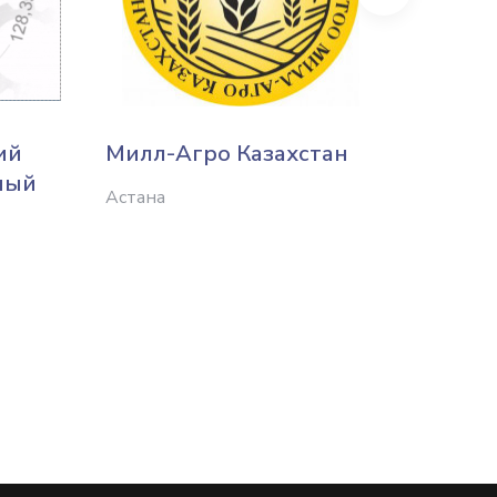
ий
Милл-Агро Казахстан
Завод
ный
обору
Астана
Костан