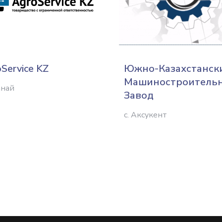
Service KZ
Южно-Казахстанск
Машиностроитель
анай
Завод
с. Аксукент