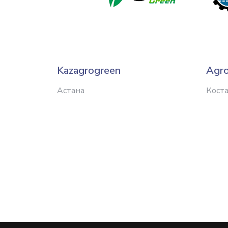
Kazagrogreen
Agro
Астана
Кост