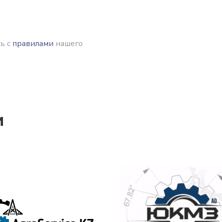
ь с
правилами
нашего
и