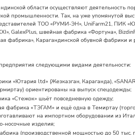
андинской области осуществляют деятельность по
кой промышленности. Так, на уже упомянутой вы
едставителей ТОО «РУМИ-ЭН», UniFarm21, ПИК «Ют
XXI», GalexPlus, швейная фабрика «Фортуна», BizdinF
ая фабрика», Карагандинской обувной фабрики и 
 предприятия следующими видами деятельности:
ки «Ютария ltd» (Жезказган, Караганда), «SANAR
ермиртау) ориентированы на выпуск спецодежды;
рика «Стежок» шьёт повседневную одежду;
ая фабрика «ТЭГАМ» и ещё одна в Темиртау (торг
изготавливают на импортном оборудовании из Итал
о-носочные изделия;
брика (производственной мощностью до 50 тыс. п