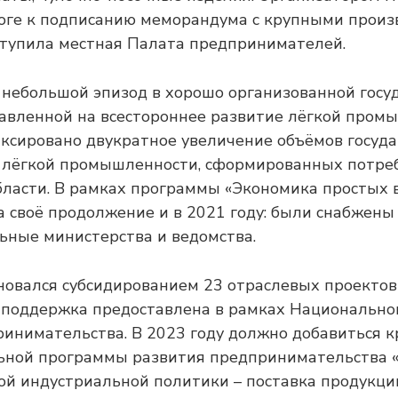
оге к подписанию меморандума с крупными прои
тупила местная Палата предпринимателей.
 небольшой эпизод в хорошо организованной госу
авленной на всестороннее развитие лёгкой промы
иксировано двукратное увеличение объёмов госуд
й лёгкой промышленности, сформированных потре
бласти. В рамках программы «Экономика простых
 своё продолжение и в 2021 году: были снабжены
ьные министерства и ведомства.
новался субсидированием 23 отраслевых проектов 
 поддержка предоставлена в рамках Национально
инимательства. В 2023 году должно добавиться к
ьной программы развития предпринимательства «Кә
й индустриальной политики – поставка продукци