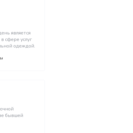
день является
в сфере услуг
льной одеждой.
ты
сочной
азе бывшей