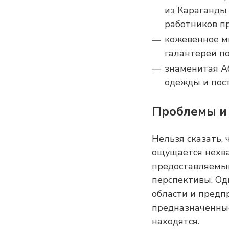
из Караганды
работников п
кожевенное м
галантереи по
знаменитая А
одежды и пост
Проблемы и
Нельзя сказать, 
ощущается нехва
предоставляемым
перспективы. Од
области и предп
предназначенные
находятся.