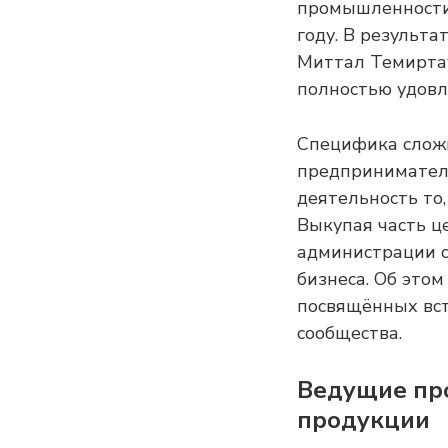
промышленности 
году. В результ
Миттал Темиртау
полностью удовл
Специфика сложи
предприниматели
деятельность то
Выкупая часть ц
администрации с
бизнеса. Об это
посвящённых вст
сообщества.
Ведущие пр
продукции