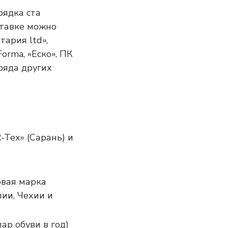
рядка ста
ставке можно
ария ltd»,
orma, «Еско», ПК
ряда других
-Tex» (Сарань) и
овая марка
ии, Чехии и
ар обуви в год)