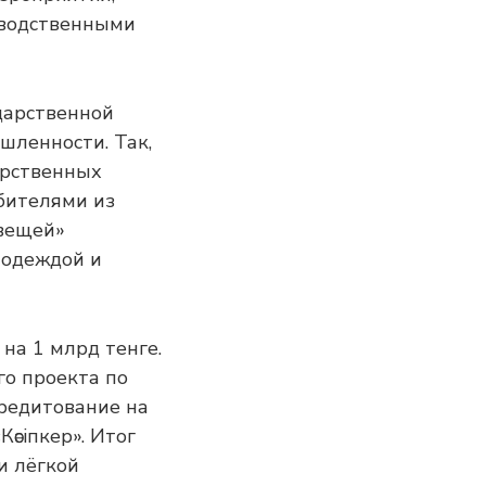
зводственными
дарственной
шленности. Так,
арственных
бителями из
 вещей»
 одеждой и
на 1 млрд тенге.
го проекта по
редитование на
сіпкер». Итог
и лёгкой