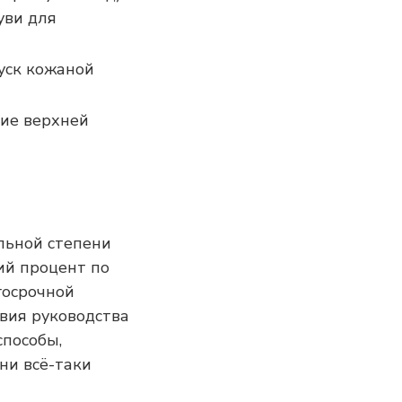
уви для
уск кожаной
ие верхней
ельной степени
ий процент по
госрочной
вия руководства
способы,
ни всё-таки