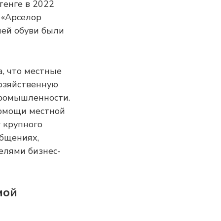
тенге в 2022
 «Арселор
чей обуви были
, что местные
озяйственную
промышленности.
помощи местной
 крупного
общениях,
елями бизнес-
мой