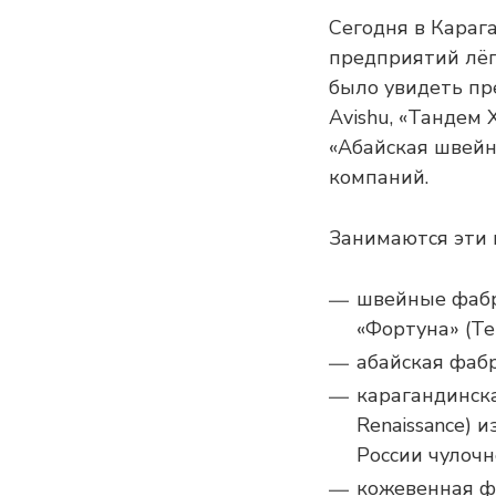
Сегодня в Караг
предприятий лёг
было увидеть пр
Avishu, «Тандем 
«Абайская швейн
компаний.
Занимаются эти
швейные фабри
«Фортуна» (Т
абайская фаб
карагандинск
Renaissance) 
России чулочн
кожевенная фа