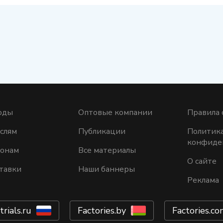
оды
Оптовые компании
Правила 
слям
Публикации
Политик
конфиде
ионам
Все материалы
О сайте
тавки
Наши баннеры
Реклама
trials.ru
Factories.by
Factories.co