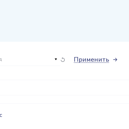
Применить
д
с