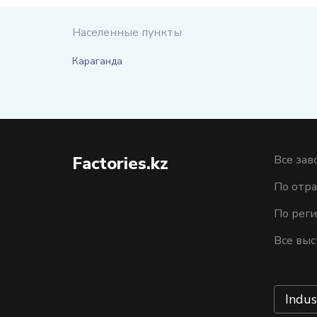
Населенные пункты
Караганда
Factories.kz
Все зав
По отра
По рег
Все выс
Indus