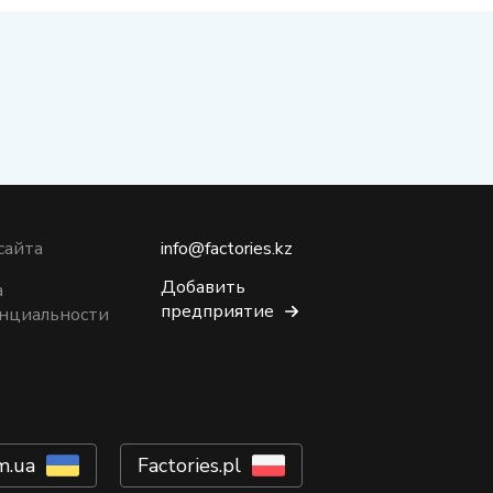
сайта
info@factories.kz
Добавить
а
предприятие
нциальности
m.ua
Factories.pl