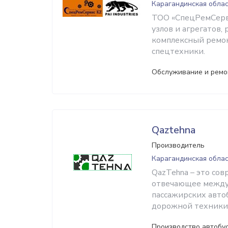
Карагандинская облас
ТОО «СпецРемСерви
узлов и агрегатов,
комплексный ремон
спецтехники.
Обслуживание и ремо
Qaztehna
Производитель
Карагандинская облас
QazTehna – это сов
отвечающее между
пассажирских автоб
дорожной техники 
Производство автобус