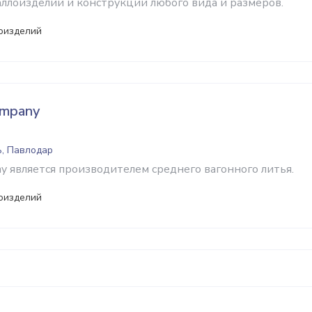
ллоизделий и конструкций любого вида и размеров.
оизделий
ompany
ь, Павлодар
y является производителем среднего вагонного литья.
оизделий