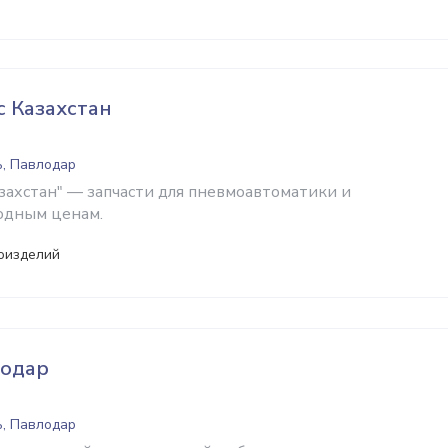
 Казахстан
ь, Павлодар
захстан" — запчасти для пневмоавтоматики и
одным ценам.
оизделий
одар
ь, Павлодар