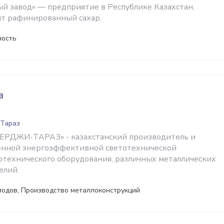
ый завод» — предприятие в Республике Казахстан,
ит рафинированный сахар.
ность
з
 Тараз
ЕРДЖИ-ТАРАЗ» - казахстанский производитель и
енной энергоэффективной светотехнической
отехнического оборудования, различных металлических
елий.
иодов, Производство металлоконструкций