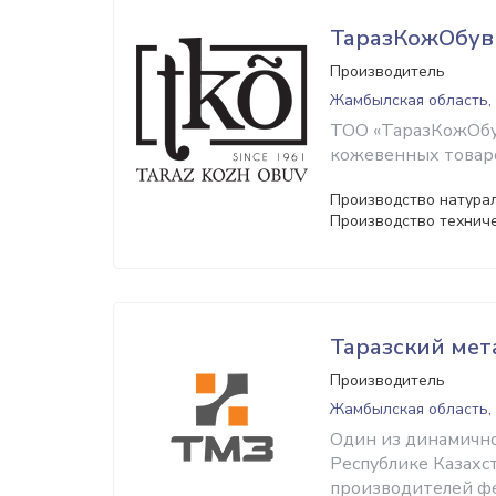
ТаразКожОбув
Производитель
Жамбылская область,
ТОО «ТаразКожОбу
кожевенных товаро
Производство натурал
Производство технич
Таразский мет
Производитель
Жамбылская область,
Один из динамично
Республике Казахс
производителей фе