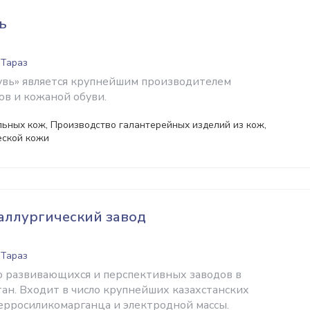
ь
 Тараз
вь» является крупнейшим производителем
в и кожаной обуви.
ьных кож, Производство галантерейных изделий из кож,
еской кожи
аллургический завод
 Тараз
 развивающихся и перспективных заводов в
тан. Входит в число крупнейших казахстанских
рросиликомарганца и электродной массы.