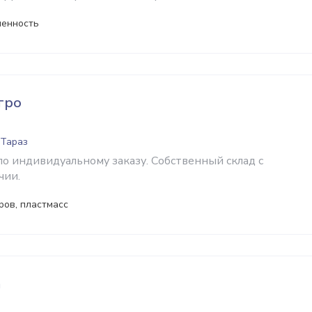
ленность
гро
 Тараз
по индивидуальному заказу. Собственный склад с
чии.
ров, пластмасс
а