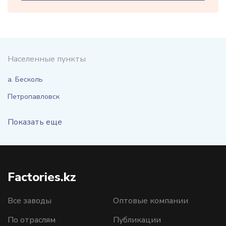
Населенные пункты
а. Бесколь
Петропавловск
Показать еще
Factories.kz
Все заводы
Оптовые компании
По отраслям
Публикации