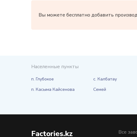
Вы можете бесплатно добавить производи
Населенные пункты
п. Глубокое
с. Калбатау
п. Касыма Кайсенова
Семей
Factories.kz
Все зав