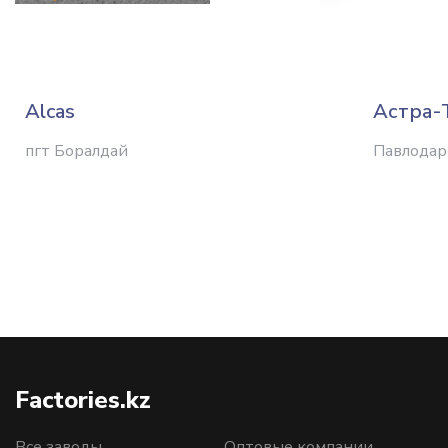
Alcas
Астра-
пгт Боралдай
Павлодар
Factories.kz
Все заводы
Оптовые компании