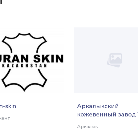
и
n-skin
Аркалыкский
кожевенный завод
кент
Аркалык