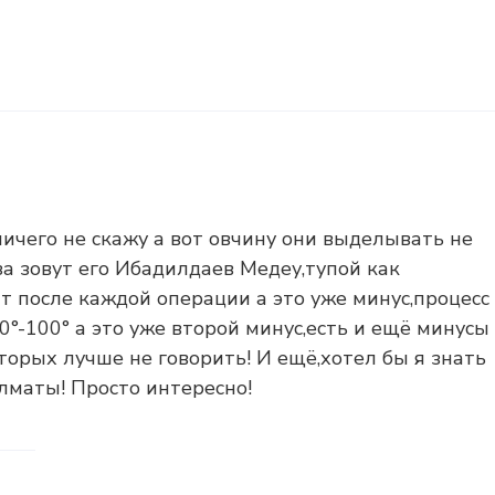
ничего не скажу а вот овчину они выделывать не
за зовут его Ибадилдаев Медеу,тупой как
т после каждой операции а это уже минус,процесс
°-100° а это уже второй минус,есть и ещё минусы
торых лучше не говорить! И ещё,хотел бы я знать
лматы! Просто интересно!