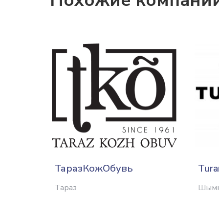
Похожие компани
ТаразКожОбувь
Tura
Тараз
Шым