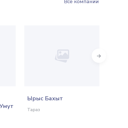
Все компании
Next
Ырыс Бахыт
Коже
 Умут
завод
Тараз
Уральск