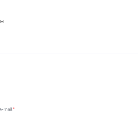
ам
e-mail
*