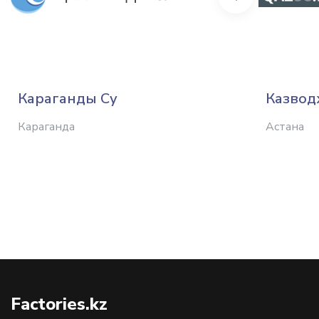
Караганды Су
Казвод
Караганда
Астана
Factories.kz