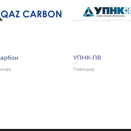
карбон
УПНК-ПВ
ганда
Павлодар