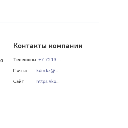
Контакты компании
Телефоны
+7 7213 75-21-21
ия
Почта
kdm.kz@mail.ru
Сайт
https://koks.kz