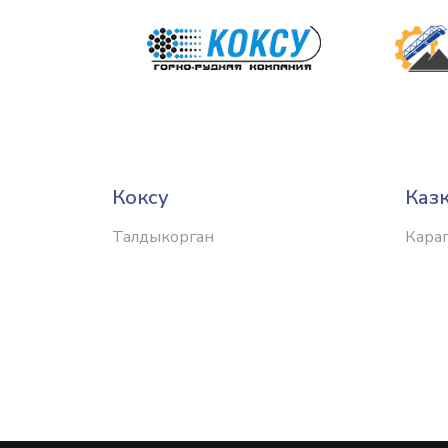
Коксу
Каз
Талдыкорган
Кара