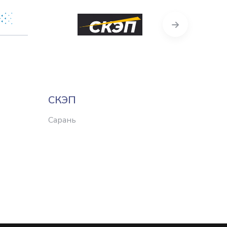
Next
СКЭП
Восхо
Сарань
Сарань