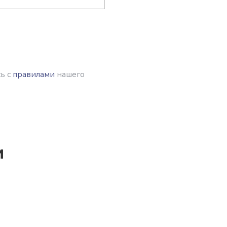
ь с
правилами
нашего
и