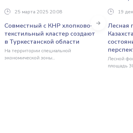
25 марта 2025 20:08
19 дек
Next
Совместный с КНР хлопково-
Лесная
текстильный кластер создают
Казахст
в Туркестанской области
состоян
перспек
На территории специальной
экономической зоны...
Лесной фон
площадь 30,